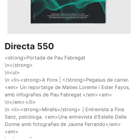
Directa 550
<strong>Portada de Pau Fabregat
\n</strong>
\n<ul>
\n <li><strong>A Fons | </strong>Pegasus de carrer.
<em> Un reportatge de Maties Lorente i Ester Fayos,
amb infografies de Pau Fabregat.</em><em>
\n</em></li>
\n <li><strong>Miralls</strong> | Entrevista a Fina
Sanz, psicòloga. <em>Una entrevista d'Estelle Delle
Donne amb fotografies de Jaume Ferrando</em>
<em>