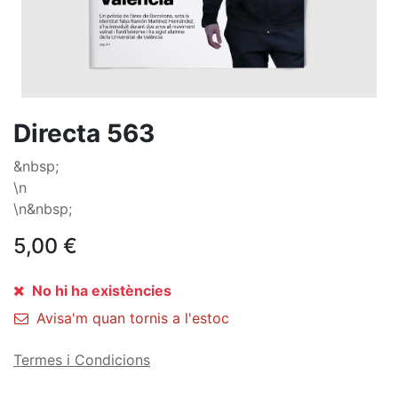
Directa 563
&nbsp;
\n
\n&nbsp;
5,00
€
No hi ha existències
Avisa'm quan tornis a l'estoc
Termes i Condicions